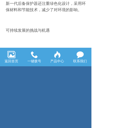
新一代后备保护器还注重绿色化设计，采用环
保材料和节能技术，减少了对环境的影响。
可持续发展的挑战与机遇
尽管后备保护器在环保性能和可持续发展方面
取得了显著进展，但仍面临着一些挑战。随着
返回首页
一键拨号
产品中心
联系我们
电力系统的不断发展和复杂化，后备保护器需
要不断适应新的应用场景和技术要求。此外，
如何在保证安全性能的同时，进一步提高后备
保护器的能效和环保性能，也是当前亟待解决
的问题。然而，这些挑战同时也孕育着巨大的
机遇。通过技术创新和产业升级，后备保护器
有望在绿色电力和可持续发展领域发挥更加重
要的作用。