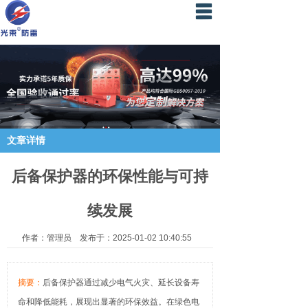
光束首页
浪涌保护器
信号防雷器
SPD定制OEM
文章详情
信号隔离器
后备保护器的环保性能与可持
产品中心
续发展
关于光束
作者：管理员 发布于：2025-01-02 10:40:55
荣誉资质
案例/新闻
摘要：
后备保护器通过减少电气火灾、延长设备寿
命和降低能耗，展现出显著的环保效益。在绿色电
联系我们